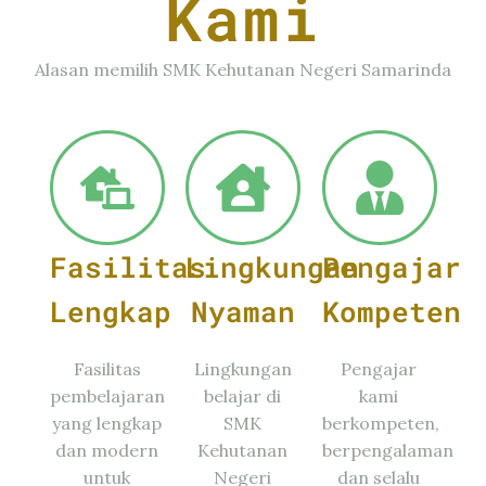
Kami
Alasan memilih SMK Kehutanan Negeri Samarinda
Fasilitas
Lingkungan
Pengajar
Lengkap
Nyaman
Kompeten
Fasilitas
Lingkungan
Pengajar
pembelajaran
belajar di
kami
yang lengkap
SMK
berkompeten,
dan modern
Kehutanan
berpengalaman
untuk
Negeri
dan selalu