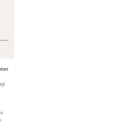
tan
agi
as
h