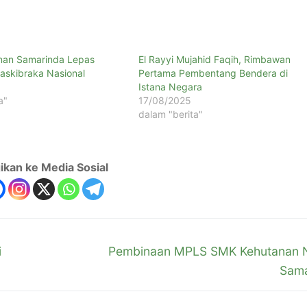
nan Samarinda Lepas
El Rayyi Mujahid Faqih, Rimbawan
askibraka Nasional
Pertama Pembentang Bendera di
Istana Negara
a"
17/08/2025
dalam "berita"
ikan ke Media Sosial
i
Pembinaan MPLS SMK Kehutanan N
Sama